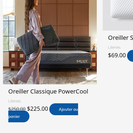
Oreiller 
Literies
$
69.00
Oreiller Classique PowerCool
Literies
$
225.00
$
250.00
Ajouter au
panier