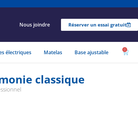
Nous joindre
Réserver un essai gratuit
0
Panie
les électriques
Matelas
Base ajustable
rmonie classique
essionnel