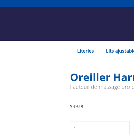
Literies
Lits ajustab
Oreiller Ha
Fauteuil de massage prof
$
39.00
quantité
de