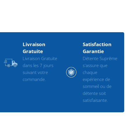
Livraison
Satisfaction
Gratuite
Garantie
Livraison Gratuite
Détente Suprême
dans les 7 jours
s'assure que
suivant votre
chaque
commande.
expérience de
sommeil ou de
détente soit
satisfaisante.