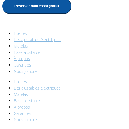
Réserver mon essai gratuit
1-888-847-9379
Literies
Lits ajustables électriques
Matelas
Base ajustable
À propos
Garanties
Nous joindre
Literies
Lits ajustables électriques
Matelas
Base ajustable
À propos
Garanties
Nous joindre