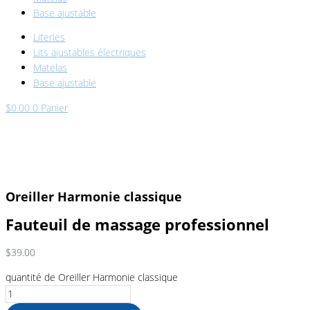
Base ajustable
Literies
Lits ajustables électriques
Matelas
Base ajustable
$
0.00
0
Panier
Oreiller Harmonie classique
Fauteuil de massage professionnel
$
39.00
quantité de Oreiller Harmonie classique