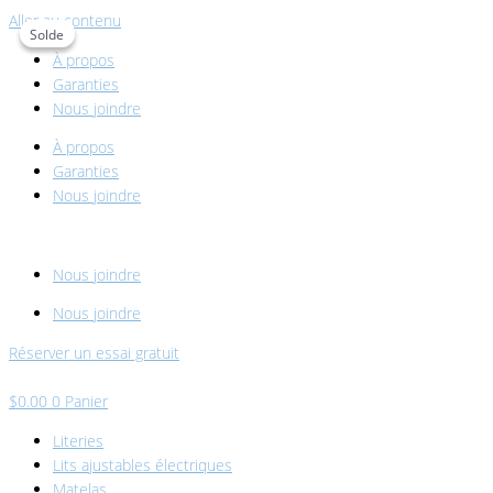
Aller au contenu
Solde
Solde
À propos
Garanties
Nous joindre
À propos
Garanties
Nous joindre
Nous joindre
Nous joindre
Réserver un essai gratuit
$
0.00
0
Panier
Literies
Lits ajustables électriques
Matelas