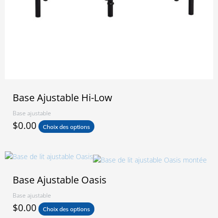
page
du
produit
Base Ajustable Hi-Low
Base ajustable
$
0.00
Choix des options
Ce
produit
a
Base Ajustable Oasis
plusieurs
Base ajustable
variations.
$
0.00
Les
Choix des options