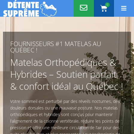
Aller
0
Panier
au
contenu
FOURNISSEURS #1 MATELAS AU
QUÉBEC !
Matelas Orthopédiques &
Hybrides – Soutien parfait
& confort idéal au Québec !
Votre sommeil est perturbé par des réveils nocturnes, des
douleurs dorsales ou une mauvaise posture. Nos matelas
orthopédiques et hybrides sont conçus pour maintenir
l’alignement de la colonne vertébrale, réduire les points de
pression et offrir une meilleure circulation de l’air pour des