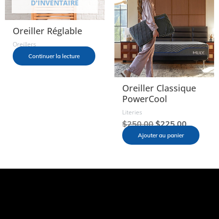
D'INVENTAIRE
Oreiller Réglable
Oreillers
Continuer la lecture
Oreiller Classique
PowerCool
Literies
$
250.00
$
225.00
Ajouter au panier